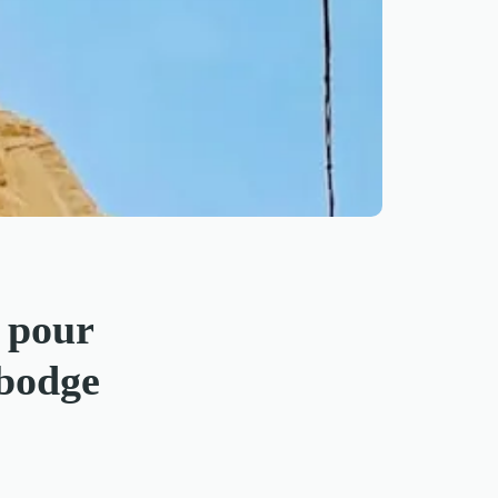
s pour
mbodge