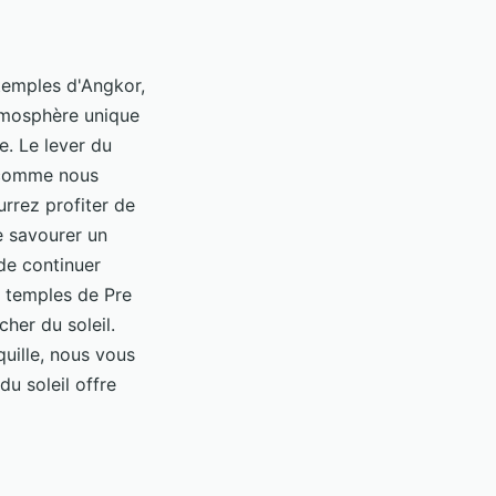
 temples d'Angkor,
atmosphère unique
e. Le lever du
s comme nous
rrez profiter de
de savourer un
de continuer
s temples de Pre
her du soleil.
uille, nous vous
u soleil offre