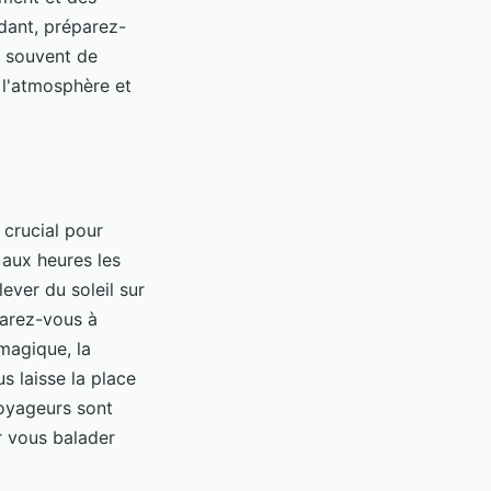
dant, préparez-
t souvent de
 l'atmosphère et
 crucial pour
 aux heures les
ever du soleil sur
parez-vous à
magique, la
us laisse la place
voyageurs sont
r vous balader