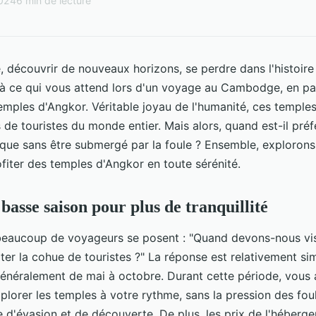
2024
6 min de lecture
e, découvrir de nouveaux horizons, se perdre dans l'histoire 
ilà ce qui vous attend lors d'un voyage au Cambodge, en par
temples d'Angkor. Véritable joyau de l'humanité, ces temple
 de touristes du monde entier. Mais alors, quand est-il préf
que sans être submergé par la foule ? Ensemble, explorons 
fiter des temples d'Angkor en toute sérénité.
 basse saison pour plus de tranquillité
beaucoup de voyageurs se posent : "Quand devons-nous vis
ter la cohue de touristes ?" La réponse est relativement si
généralement de mai à octobre. Durant cette période, vous
xplorer les temples à votre rythme, sans la pression des fou
 d'évasion et de découverte. De plus, les prix de l'héberg