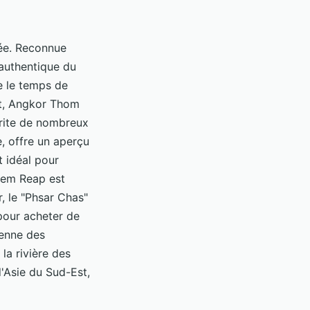
rée. Reconnue
 authentique du
e le temps de
at, Angkor Thom
brite de nombreux
e, offre un aperçu
t idéal pour
iem Reap est
, le "Phsar Chas"
 pour acheter de
ienne des
la rivière des
d'Asie du Sud-Est,