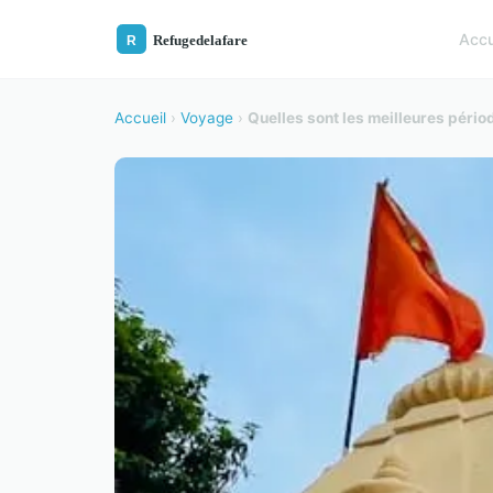
Accu
Accueil
›
Voyage
›
Quelles sont les meilleures pério