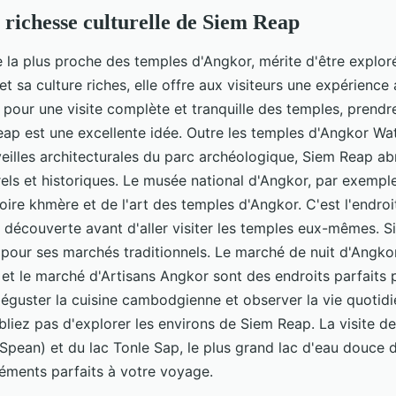
 richesse culturelle de Siem Reap
le la plus proche des temples d'Angkor, mérite d'être explo
et sa culture riches, elle offre aux visiteurs une expérience
pour une visite complète et tranquille des temples, prendr
eap est une excellente idée. Outre les temples d'Angkor W
veilles architecturales du parc archéologique, Siem Reap a
urels et historiques. Le musée national d'Angkor, par exempl
toire khmère et de l'art des temples d'Angkor. C'est l'endroi
découverte avant d'aller visiter les temples eux-mêmes. S
our ses marchés traditionnels. Le marché de nuit d'Angkor
 et le marché d'Artisans Angkor sont des endroits parfaits
, déguster la cuisine cambodgienne et observer la vie quotid
bliez pas d'explorer les environs de Siem Reap. La visite de 
l Spean) et du lac Tonle Sap, le plus grand lac d'eau douce 
éments parfaits à votre voyage.