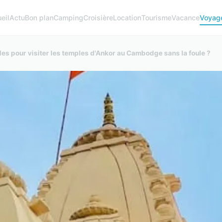
eil
Actu
Bon plan
Camping
Croisière
Location
Tourisme
Vacance
Voyag
des pour visiter les temples d'Ankor au Cambodge sans la foule ?