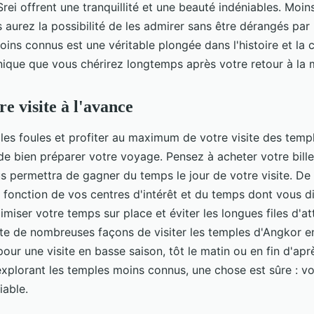
ei offrent une tranquillité et une beauté indéniables. Moin
s aurez la possibilité de les admirer sans être dérangés par l
ins connus est une véritable plongée dans l'histoire et la 
ique que vous chérirez longtemps après votre retour à la 
e visite à l'avance
 les foules et profiter au maximum de votre visite des templ
 de bien préparer votre voyage. Pensez à acheter votre bille
us permettra de gagner du temps le jour de votre visite. De p
en fonction de vos centres d'intérêt et du temps dont vous 
miser votre temps sur place et éviter les longues files d'at
iste de nombreuses façons de visiter les temples d'Angkor en
our une visite en basse saison, tôt le matin ou en fin d'apr
explorant les temples moins connus, une chose est sûre : v
iable.