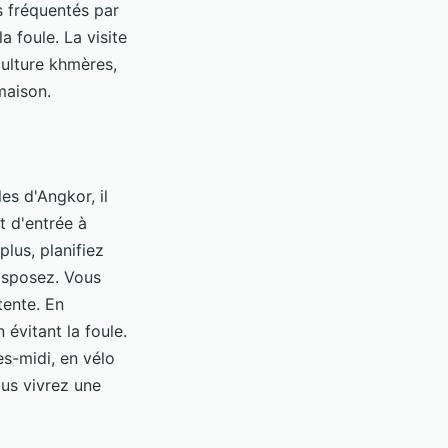
s fréquentés par
a foule. La visite
culture khmères,
maison.
es d'Angkor, il
t d'entrée à
lus, planifiez
disposez. Vous
tente. En
 évitant la foule.
ès-midi, en vélo
ous vivrez une