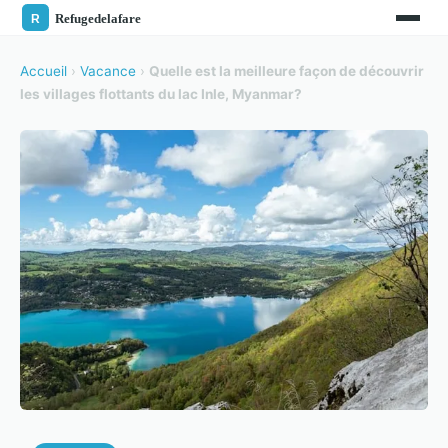
Accueil
›
Vacance
›
Quelle est la meilleure façon de découvrir
les villages flottants du lac Inle, Myanmar?