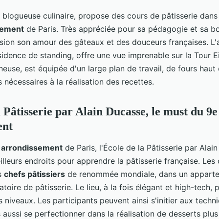
 blogueuse culinaire, propose des cours de pâtisserie dan
sement
de Paris. Très appréciée pour sa pédagogie et sa bo
sion son amour des gâteaux et des douceurs françaises. L
idence de standing, offre une vue imprenable sur la Tour Eif
neuse, est équipée d'un large plan de travail, de fours hau
s nécessaires à la réalisation des recettes.
 Pâtisserie par Alain Ducasse, le must du 9e
ent
 arrondissement
de Paris, l'École de la Pâtisserie par Alai
illeurs endroits pour apprendre la pâtisserie française. Les
s
chefs pâtissiers
de renommée mondiale, dans un appart
atoire de pâtisserie. Le lieu, à la fois élégant et high-tech
s niveaux. Les participants peuvent ainsi s'initier aux tech
is aussi se perfectionner dans la réalisation de desserts plu