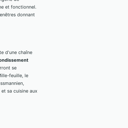
e et fonctionnel.
fenêtres donnant
ête d'une chaîne
rondissement
rront se
le-feuille, le
aussmannien,
 et sa cuisine aux