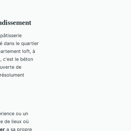
ondissement
pâtisserie
ué dans le quartier
artement loft, à
 c'est le béton
ouverte de
e résolument
érience ou un
de de lieux où
ier
a sa propre