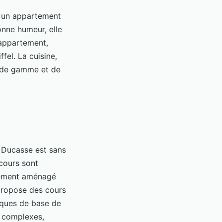
s un appartement
nne humeur, elle
'appartement,
fel. La cuisine,
t de gamme et de
n Ducasse est sans
 cours sont
ement aménagé
, propose des cours
niques de base de
s complexes,