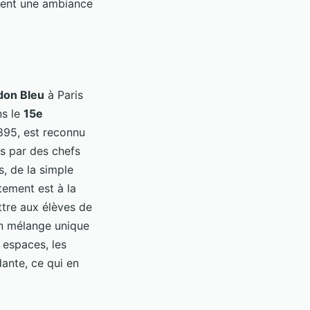
réent une ambiance
don Bleu
à Paris
ns le
15e
895, est reconnu
s par des chefs
, de la simple
tement est à la
ttre aux élèves de
un mélange unique
 espaces, les
dante, ce qui en