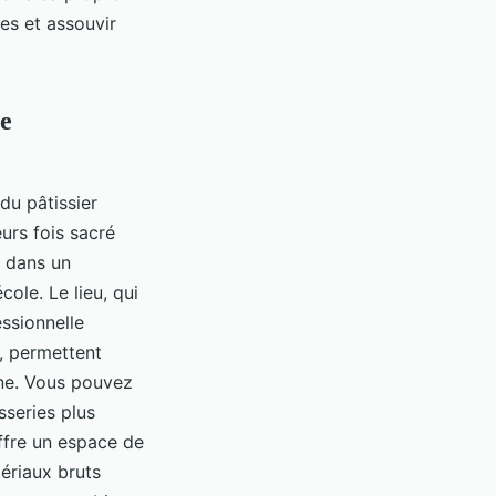
es et assouvir
0e
 du pâtissier
eurs fois sacré
e dans un
ole. Le lieu, qui
essionnelle
, permettent
rne. Vous pouvez
sseries plus
ffre un espace de
tériaux bruts