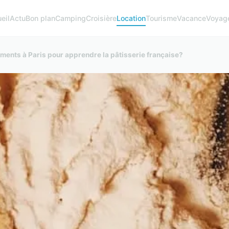
eil
Actu
Bon plan
Camping
Croisière
Location
Tourisme
Vacance
Voyag
ements à Paris pour apprendre la pâtisserie française?