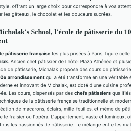
tyle, offrant un large choix pour correspondre à vos attent
r les gâteaux, le chocolat et les douceurs sucrées.
chalak's School, l'école de pâtisserie du 1
ent
 de
pâtisserie française
les plus prisées à Paris, figure celle
alak
. Ancien chef pâtissier de l'hôtel Plaza Athénée et plusi
e de pâtisserie, Michalak propose des cours de pâtisseri
10e arrondissement
qui a été transformé en une véritable éc
moderne et innovant de Michalak, est doté d'une cuisine prof
pée. Les cours, dispensés par des
chefs pâtissiers
qualifiés
echniques de la pâtisserie française traditionnelle et mode
création de macarons, éclairs, mille-feuilles, et même de pâti
le fraisier ou l'opéra. L'appartement, vaste et lumineux, o
r tous les passionnés de pâtisserie. Le mélange entre les ma