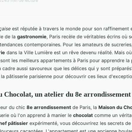
2024
5 min de lecture
çaise
est réputée à travers le monde pour son raffinement 
le de la
gastronomie
, Paris recèle de véritables écrins où 
t tendances contemporaines. Pour les amateurs de sucreries
rie
dans la Ville Lumière est un rêve devenu réalité. Mais où
sont les meilleurs appartements à Paris pour apprendre la 
n cadre aussi savoureux que les délices qui y sont préparé
 la pâtisserie parisienne pour découvrir ces lieux d'exceptio
 Chocolat, un atelier du 8e arrondissement
oeur du chic
8e arrondissement
de Paris, la
Maison du Cho
sserie où l'on apprend à manier le
chocolat
comme un véritab
hef pâtissier
expérimenté, vous découvrirez les secrets de
 douceurs cacaotées. L'appartement est une ancienne boula