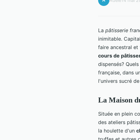
A
Adèle
14 mai 
La
pâtisserie fran
inimitable. Capita
faire ancestral e
cours de pâtisse
dispensés? Quels 
française, dans u
l'univers sucré de
La Maison du
Située en plein c
des ateliers pâti
la houlette d'un
c
truffes et autres