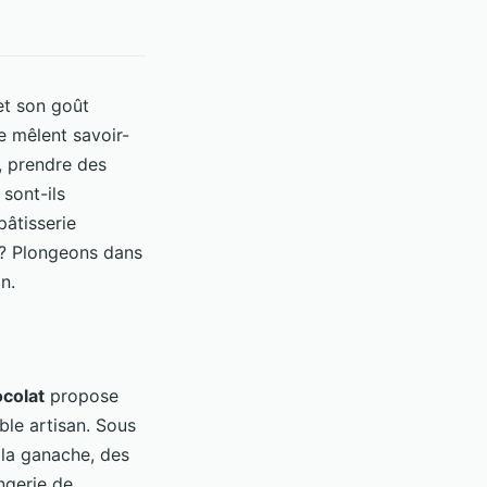
et son goût
se mêlent savoir-
, prendre des
 sont-ils
pâtisserie
s? Plongeons dans
n.
colat
propose
le artisan. Sous
 la ganache, des
ngerie de