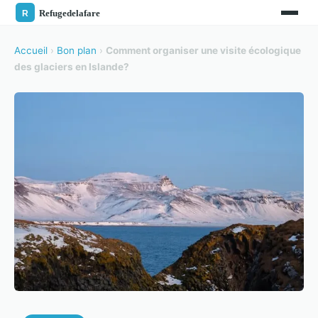
Accueil
›
Bon plan
›
Comment organiser une visite écologique
des glaciers en Islande?