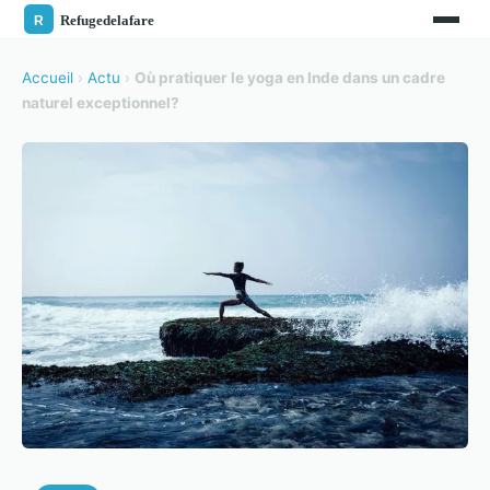
Accueil
›
Actu
›
Où pratiquer le yoga en Inde dans un cadre
naturel exceptionnel?